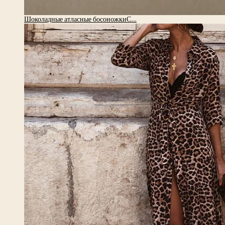
Шоколадные атласные босоножкиС…