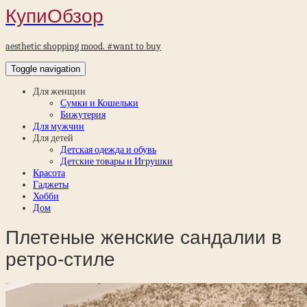
КупиОбзор
aesthetic shopping mood. #want to buy
Toggle navigation
Для женщин
Сумки и Кошельки
Бижутерия
Для мужчин
Для детей
Детская одежда и обувь
Детские товары и Игрушки
Красота
Гаджеты
Хобби
Дом
Плетеные женские сандалии в
ретро-стиле