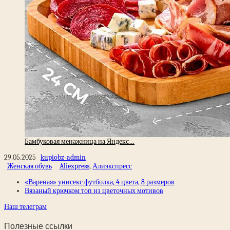
Бамбуковая менажница на Яндекс…
29.05.2025
kupiobz-admin
Женская обувь
Aliexpress
,
Алиэкспресс
«Вареная» унисекс футболка, 4 цвета, 8 размеров
Вязаный крючком топ из цветочных мотивов
Наш телеграм
Полезные ссылки