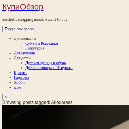
КупиОбзор
aesthetic shopping mood. #want to buy
Toggle navigation
Для женщин
Сумки и Кошельки
Бижутерия
Для мужчин
Для детей
Детская одежда и обувь
Детские товары и Игрушки
Красота
Гаджеты
Хобби
Дом
×
Browsing posts tagged: Aliexpress