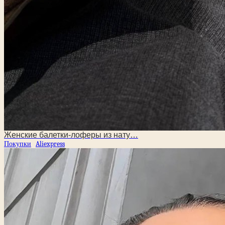
Женские балетки-лоферы из нату…
Покупки
Aliexpress