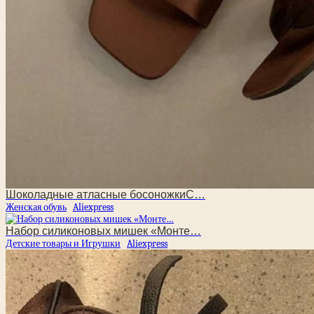
Шоколадные атласные босоножкиС…
Женская обувь
Aliexpress
Набор силиконовых мишек «Монте…
Детские товары и Игрушки
Aliexpress