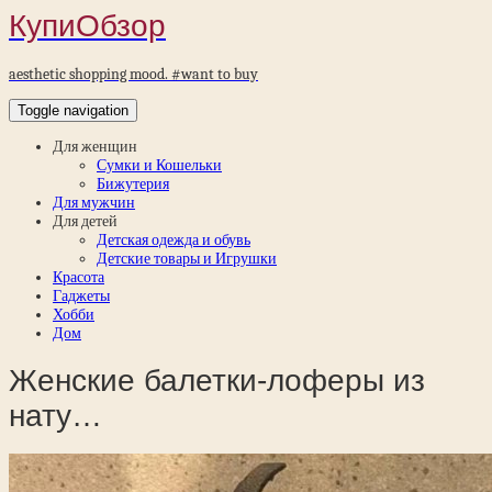
КупиОбзор
aesthetic shopping mood. #want to buy
Toggle navigation
Для женщин
Сумки и Кошельки
Бижутерия
Для мужчин
Для детей
Детская одежда и обувь
Детские товары и Игрушки
Красота
Гаджеты
Хобби
Дом
Женские балетки-лоферы из
нату…