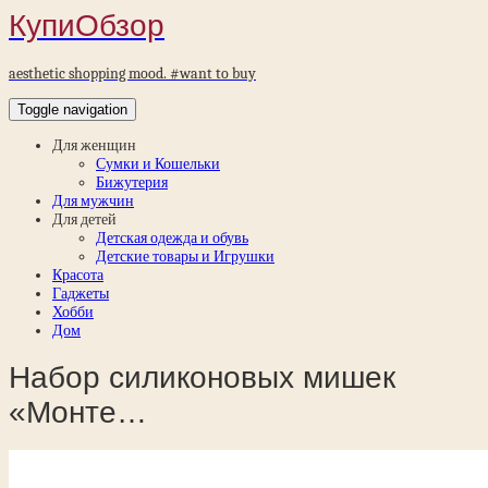
КупиОбзор
aesthetic shopping mood. #want to buy
Toggle navigation
Для женщин
Сумки и Кошельки
Бижутерия
Для мужчин
Для детей
Детская одежда и обувь
Детские товары и Игрушки
Красота
Гаджеты
Хобби
Дом
Набор силиконовых мишек
«Монте…