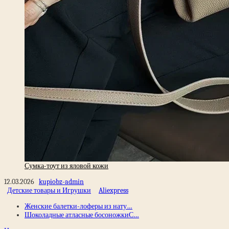
Сумка-тоут из яловой кожи
12.03.2026
kupiobz-admin
Детские товары и Игрушки
Aliexpress
Женские балетки-лоферы из нату…
Шоколадные атласные босоножкиС…