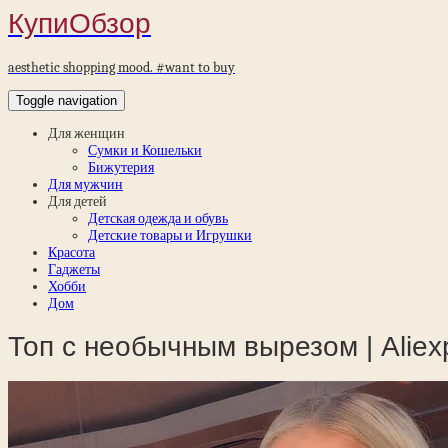
КупиОбзор
aesthetic shopping mood. #want to buy
Toggle navigation
Для женщин
Сумки и Кошельки
Бижутерия
Для мужчин
Для детей
Детская одежда и обувь
Детские товары и Игрушки
Красота
Гаджеты
Хобби
Дом
Топ с необычным вырезом | Aliex