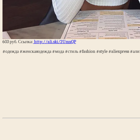
603 руб. Ссылка:
http://ali.ski/2UmxQP
#одежда #женскаяодежда #мода #стиль #fashion #style #aliexpress #али