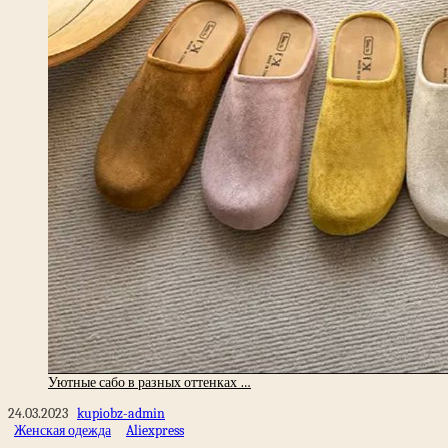
Уютные сабо в разных оттенках …
24.03.2023
kupiobz-admin
Женская одежда
Aliexpress