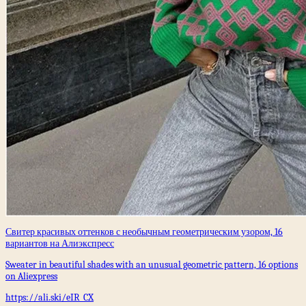
Свитер красивых оттенков с необычным геометрическим узором, 16
вариантов на Алиэкспресс
Sweater in beautiful shades with an unusual geometric pattern, 16 options
on Aliexpress
https://ali.ski/eIR_CX