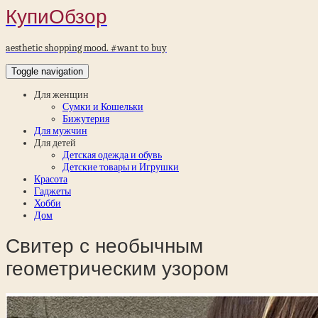
КупиОбзор
aesthetic shopping mood. #want to buy
Toggle navigation
Для женщин
Сумки и Кошельки
Бижутерия
Для мужчин
Для детей
Детская одежда и обувь
Детские товары и Игрушки
Красота
Гаджеты
Хобби
Дом
Свитер с необычным
геометрическим узором