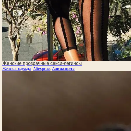
Женские прозрачные секси-легинсы
Женская одежда
Aliexpress
,
Алиэкспресс