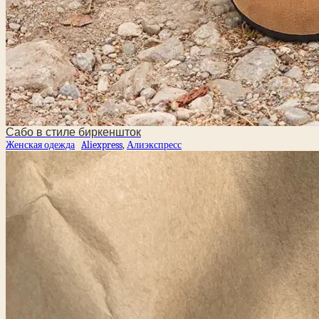
Сабо в стиле биркеншток
Женская одежда
Aliexpress
,
Алиэкспресс