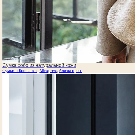
Сумка хобо из натуральной кожи
Сумки и Кошельки
Aliexpress
,
Алиэкспресс