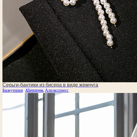
Cерьги-бантики из бисера в виде жемчуга
Бижутерия
Aliexpress
,
Алиэкспресс