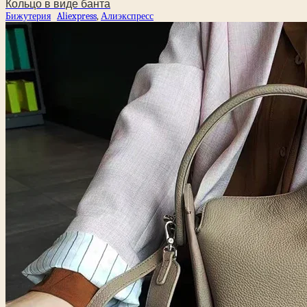
Кольцо в виде банта
Бижутерия
Aliexpress
,
Алиэкспресс