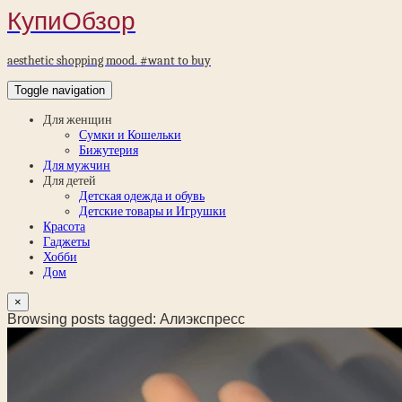
КупиОбзор
aesthetic shopping mood. #want to buy
Toggle navigation
Для женщин
Сумки и Кошельки
Бижутерия
Для мужчин
Для детей
Детская одежда и обувь
Детские товары и Игрушки
Красота
Гаджеты
Хобби
Дом
×
Browsing posts tagged: Алиэкспресс