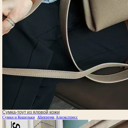
Сумка-тоут из яловой кожи
Сумки и Кошельки
Aliexpress
,
Алиэкспресс