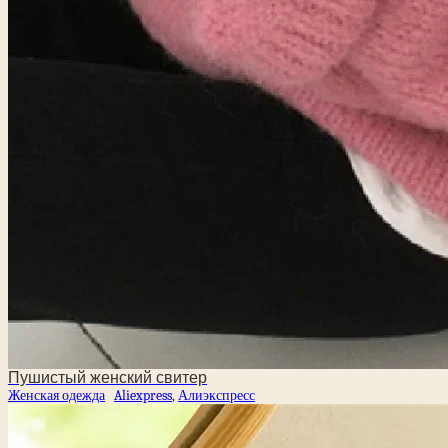
Пушистый женский свитер
Женская одежда
Aliexpress
,
Алиэкспресс