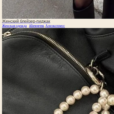
Женский блейзер-пиджак
Женская одежда
Aliexpress
,
Алиэкспресс