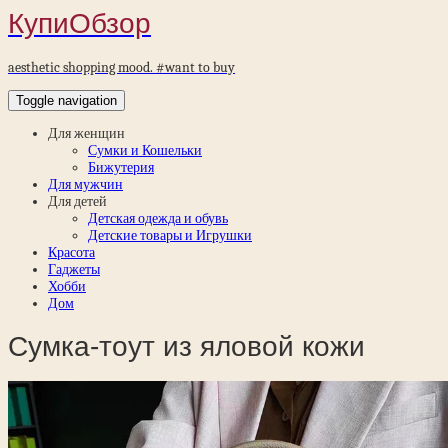
КупиОбзор
aesthetic shopping mood. #want to buy
Toggle navigation
Для женщин
Сумки и Кошельки
Бижутерия
Для мужчин
Для детей
Детская одежда и обувь
Детские товары и Игрушки
Красота
Гаджеты
Хобби
Дом
Сумка-тоут из яловой кожи