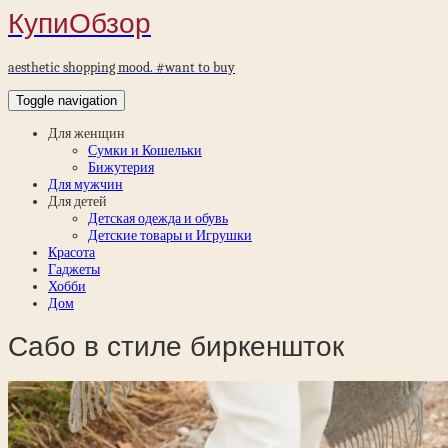
КупиОбзор
aesthetic shopping mood. #want to buy
Toggle navigation
Для женщин
Сумки и Кошельки
Бижутерия
Для мужчин
Для детей
Детская одежда и обувь
Детские товары и Игрушки
Красота
Гаджеты
Хобби
Дом
Сабо в стиле биркеншток