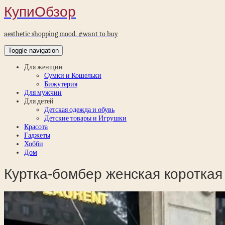
КупиОбзор
aesthetic shopping mood. #want to buy
Toggle navigation
Для женщин
Сумки и Кошельки
Бижутерия
Для мужчин
Для детей
Детская одежда и обувь
Детские товары и Игрушки
Красота
Гаджеты
Хобби
Дом
Куртка-бомбер женская короткая