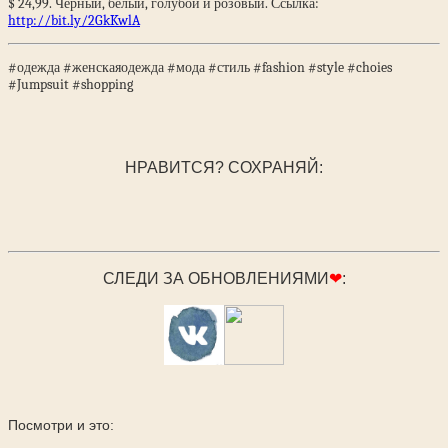
$ 24,99. Черный, белый, голубой и розовый. Ссылка:
http://bit.ly/2GkKwlA
#одежда #женскаяодежда #мода #стиль #fashion #style #choies
#Jumpsuit #shopping
НРАВИТСЯ? СОХРАНЯЙ:
СЛЕДИ ЗА ОБНОВЛЕНИЯМИ
❤
:
Посмотри и это: