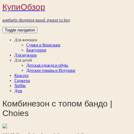
КупиОбзор
aesthetic shopping mood. #want to buy
Toggle navigation
Для женщин
Сумки и Кошельки
Бижутерия
Для мужчин
Для детей
Детская одежда и обувь
Детские товары и Игрушки
Красота
Гаджеты
Хобби
Дом
Комбинезон с топом бандо |
Choies