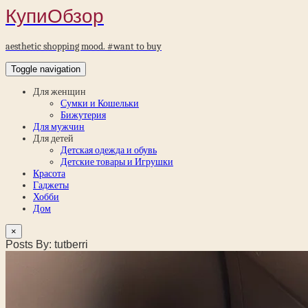
КупиОбзор
aesthetic shopping mood. #want to buy
Toggle navigation
Для женщин
Сумки и Кошельки
Бижутерия
Для мужчин
Для детей
Детская одежда и обувь
Детские товары и Игрушки
Красота
Гаджеты
Хобби
Дом
×
Posts By: tutberri