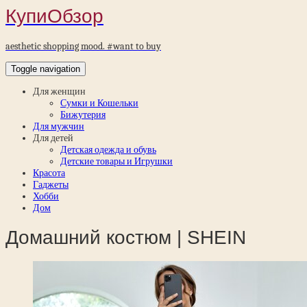
КупиОбзор
aesthetic shopping mood. #want to buy
Toggle navigation
Для женщин
Сумки и Кошельки
Бижутерия
Для мужчин
Для детей
Детская одежда и обувь
Детские товары и Игрушки
Красота
Гаджеты
Хобби
Дом
Домашний костюм | SHEIN