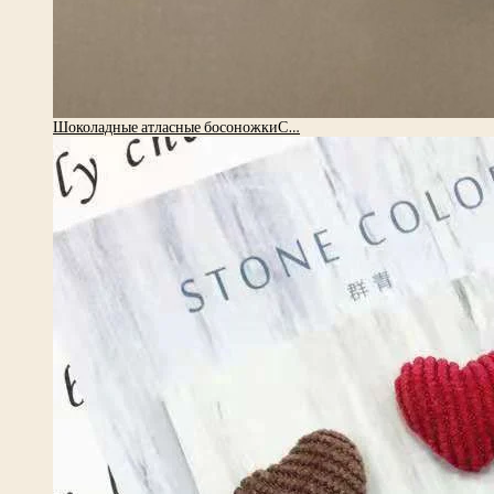
Шоколадные атласные босоножкиС…