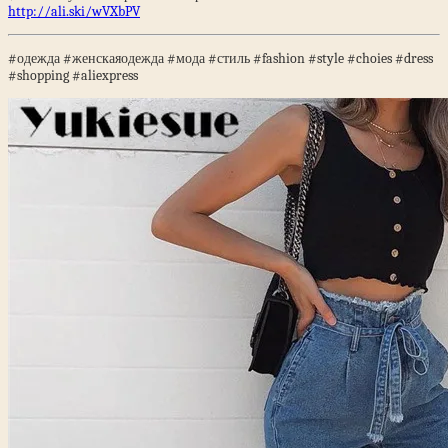
http://ali.ski/wVXbPV
#одежда #женскаяодежда #мода #стиль #fashion #style #choies #dress
#shopping #aliexpress