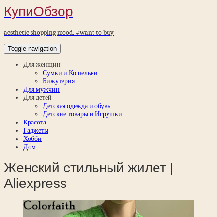
КупиОбзор
aesthetic shopping mood. #want to buy
Toggle navigation
Для женщин
Сумки и Кошельки
Бижутерия
Для мужчин
Для детей
Детская одежда и обувь
Детские товары и Игрушки
Красота
Гаджеты
Хобби
Дом
Женский стильный жилет |
Aliexpress