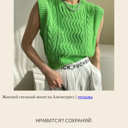
Женский стильный жилет на Алиэкспресс |
⇒cсылка
НРАВИТСЯ? СОХРАНЯЙ: