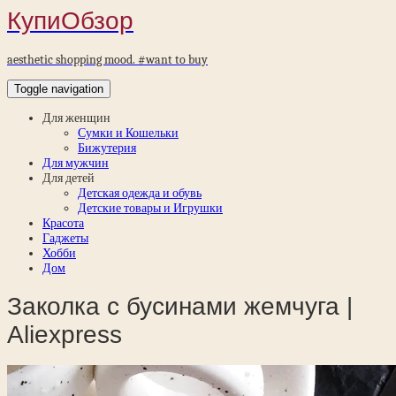
КупиОбзор
aesthetic shopping mood. #want to buy
Toggle navigation
Для женщин
Сумки и Кошельки
Бижутерия
Для мужчин
Для детей
Детская одежда и обувь
Детские товары и Игрушки
Красота
Гаджеты
Хобби
Дом
Заколка с бусинами жемчуга |
Aliexpress