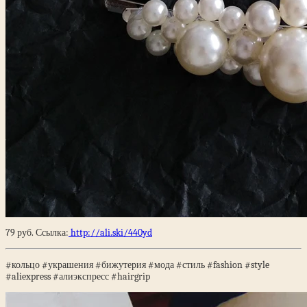
79 руб. Ссылка:
http://ali.ski/440yd
#кольцо #украшения #бижутерия #мода #стиль #fashion #style
#aliexpress #алиэкспресс #hairgrip