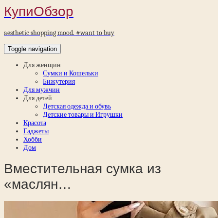
КупиОбзор
aesthetic shopping mood. #want to buy
Toggle navigation
Для женщин
Сумки и Кошельки
Бижутерия
Для мужчин
Для детей
Детская одежда и обувь
Детские товары и Игрушки
Красота
Гаджеты
Хобби
Дом
Вместительная сумка из
«маслян…