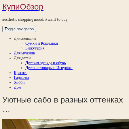
КупиОбзор
aesthetic shopping mood. #want to buy
Toggle navigation
Для женщин
Сумки и Кошельки
Бижутерия
Для мужчин
Для детей
Детская одежда и обувь
Детские товары и Игрушки
Красота
Гаджеты
Хобби
Дом
Уютные сабо в разных оттенках
…