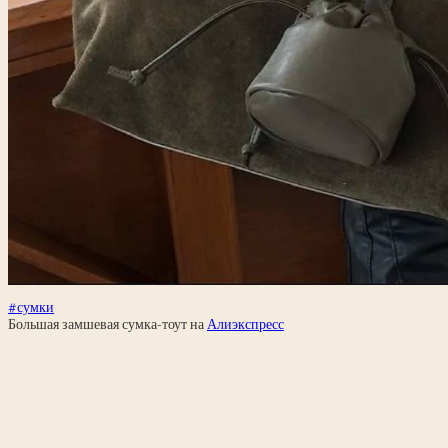
#сумки
Большая замшевая сумка-тоут на
Алиэкспресс