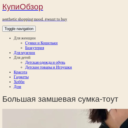
КупиОбзор
aesthetic shopping mood. #want to buy
Toggle navigation
Для женщин
Сумки и Кошельки
Бижутерия
Для мужчин
Для детей
Детская одежда и обувь
Детские товары и Игрушки
Красота
Гаджеты
Хобби
Дом
Большая замшевая сумка-тоут