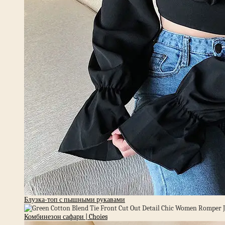
Блузка-топ с пышными рукавами
Комбинезон сафари | Choies