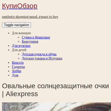
КупиОбзор
aesthetic shopping mood. #want to buy
Toggle navigation
Для женщин
Сумки и Кошельки
Бижутерия
Для мужчин
Для детей
Детская одежда и обувь
Детские товары и Игрушки
Красота
Гаджеты
Хобби
Дом
Овальные солнцезащитные очки
| Aliexpress