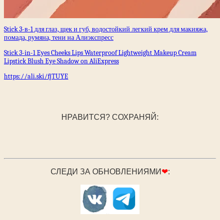
Stick 3-в-1 для глаз, щек и губ, водостойкий легкий крем для макияжа,
помада, румяна, тени на Алиэкспресс
Stick 3-in-1 Eyes Cheeks Lips Waterproof Lightweight Makeup Cream
Lipstick Blush Eye Shadow on AliExpress
https://ali.ski/fjTUYE
НРАВИТСЯ? СОХРАНЯЙ:
СЛЕДИ ЗА ОБНОВЛЕНИЯМИ
❤
: