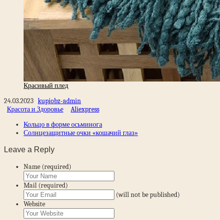
Красивый плед
24.03.2023
kupiobz-admin
Красота и Здоровье
Aliexpress
Кольцо в форме осьминога
Солнцезащитные очки «кошачий глаз»
Leave a Reply
Name (required)
Mail (required)
(will not be published)
Website