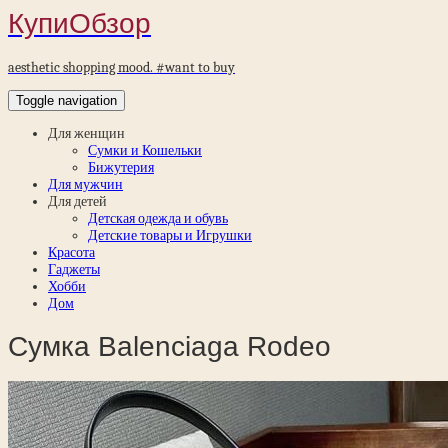
КупиОбзор
aesthetic shopping mood. #want to buy
Toggle navigation
Для женщин
Сумки и Кошельки
Бижутерия
Для мужчин
Для детей
Детская одежда и обувь
Детские товары и Игрушки
Красота
Гаджеты
Хобби
Дом
Сумка Balenciaga Rodeo