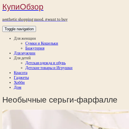
КупиОбзор
aesthetic shopping mood. #want to buy
Toggle navigation
Для женщин
Сумки и Кошельки
Бижутерия
Для мужчин
Для детей
Детская одежда и обувь
Детские товары и Игрушки
Красота
Гаджеты
Хобби
Дом
Необычные серьги-фарфалле