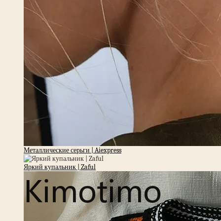
Металлические серьги | Aiexpress
Яркий купальник | Zaful