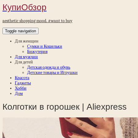
КупиОбзор
aesthetic shopping mood. #want to buy
Toggle navigation
Для женщин
Сумки и Кошельки
Бижутерия
Для мужчин
Для детей
Детская одежда и обувь
Детские товары и Игрушки
Красота
Гаджеты
Хобби
Дом
Колготки в горошек | Aliexpress