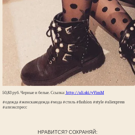
50,83
руб. Черные и белые. Ссылка:
http://ali.ski/yVimM
#одежда #женскаяодежда #мода #стиль #fashion #style #aliexpress
#алиэкспресс
НРАВИТСЯ? СОХРАНЯЙ: