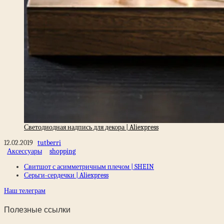
Светодиодная надпись для декора | Aliexpress
12.02.2019
tutberri
Аксессуары
shopping
Свитшот с асимметричным плечом | SHEIN
Серьги-сердечки | Aliexpress
Наш телеграм
Полезные ссылки