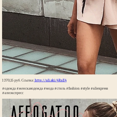
1 270,15
руб.
Ссылка:
http://ali.ski/4RaE4
#одежда #женскаяодежда #мода #стиль #fashion #style #aliexpress
#алиэкспресс