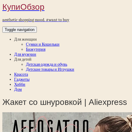
КупиОбзор
aesthetic shopping mood. #want to buy
Toggle navigation
Для женщин
Сумки и Кошельки
Бижутерия
Для мужчин
Для детей
Детская одежда и обувь
Детские товары и Игрушки
Красота
Гаджеты
Хобби
Дом
Жакет со шнуровкой | Aliexpress