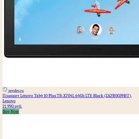
mvideo.ru
Планшет Lenovo Tab4 10 Plus TB-X704L 64Gb LTE Black (ZA2R0039RU),
Lenovo
21 990 руб.
Buy Now