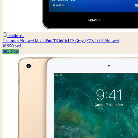
mvideo.ru
Планшет Huawei MediaPad T3 16Gb LTE Grey (KOB-L09), Huawei
10 990 руб.
Buy Now