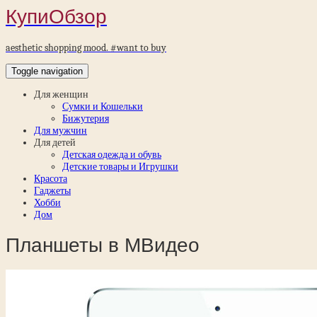
КупиОбзор
aesthetic shopping mood. #want to buy
Toggle navigation
Для женщин
Сумки и Кошельки
Бижутерия
Для мужчин
Для детей
Детская одежда и обувь
Детские товары и Игрушки
Красота
Гаджеты
Хобби
Дом
Планшеты в МВидео