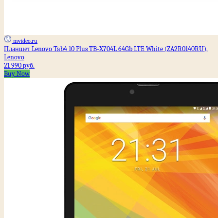
mvideo.ru
Планшет Lenovo Tab4 10 Plus TB-X704L 64Gb LTE White (ZA2R0140RU),
Lenovo
21 990 руб.
Buy Now