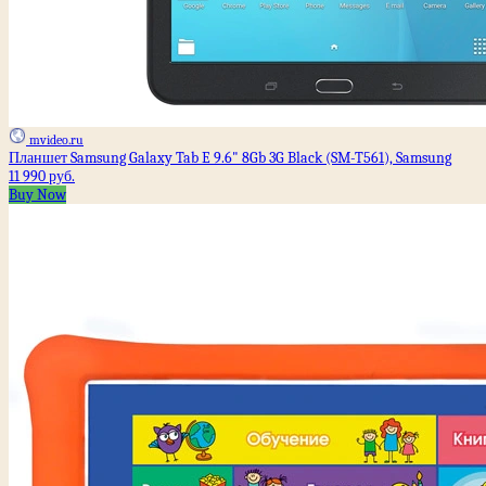
mvideo.ru
Планшет Samsung Galaxy Tab E 9.6" 8Gb 3G Black (SM-T561), Samsung
11 990 руб.
Buy Now