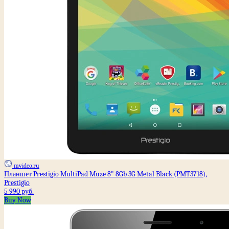
mvideo.ru
Планшет Prestigio MultiPad Muze 8" 8Gb 3G Metal Black (PMT3718),
Prestigio
5 990 руб.
Buy Now