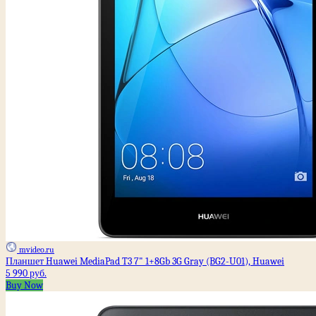
mvideo.ru
Планшет Huawei MediaPad T3 7" 1+8Gb 3G Gray (BG2-U01), Huawei
5 990 руб.
Buy Now