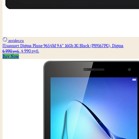
mvideo.ru
Планшет Digma Plane 9654M 9.6" 16Gb 3G Black (PS9167PG), Digma
6 990
4 990 руб.
руб.
Buy Now