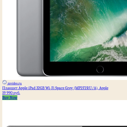
mvideo.ru
Планшет Apple iPad 32GB Wi-Fi Space Grey (MP2F2RU/A), Apple
19 990 руб.
Buy Now