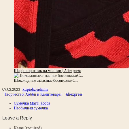
Шарф-воротник на молнии | Aliexpress
Шоколадные атласные босоножкиС…
09.02.2023
kupiobz-admin
Творчество, Хобби и Канцтовары
Aliexpress
Сумочка Marc Jacobs
Необычная сумочка
Leave a Reply
Name (required)