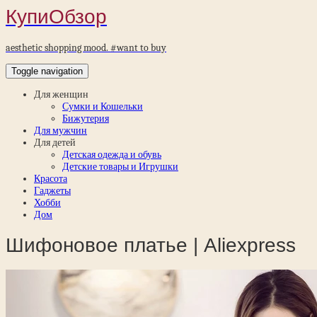
КупиОбзор
aesthetic shopping mood. #want to buy
Toggle navigation
Для женщин
Сумки и Кошельки
Бижутерия
Для мужчин
Для детей
Детская одежда и обувь
Детские товары и Игрушки
Красота
Гаджеты
Хобби
Дом
Шифоновое платье | Aliexpress