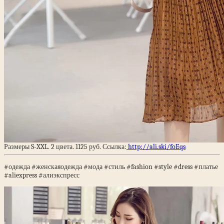
Размеры S-XXL. 2 цвета. 1125 руб. Ссылка:
http://ali.ski/foEqs
#одежда #женскаяодежда #мода #стиль #fashion #style #dress #платье
#aliexpress #алиэкспресс