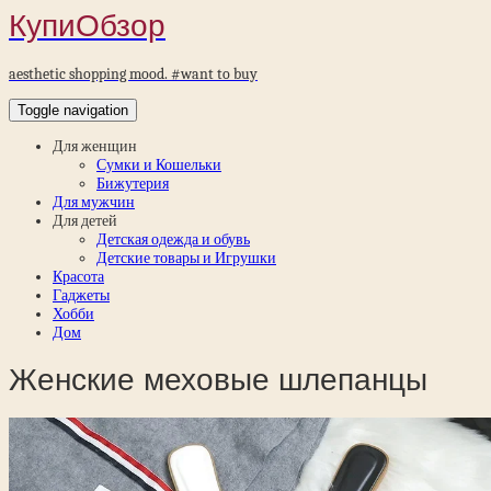
КупиОбзор
aesthetic shopping mood. #want to buy
Toggle navigation
Для женщин
Сумки и Кошельки
Бижутерия
Для мужчин
Для детей
Детская одежда и обувь
Детские товары и Игрушки
Красота
Гаджеты
Хобби
Дом
Женские меховые шлепанцы