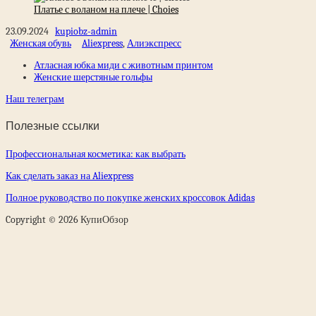
Платье с воланом на плече | Choies
23.09.2024
kupiobz-admin
Женская обувь
Aliexpress
,
Алиэкспресс
Атласная юбка миди с животным принтом
Женские шерстяные гольфы
Наш телеграм
Полезные ссылки
Профессиональная косметика: как выбрать
Как сделать заказ на Aliexpress
Полное руководство по покупке женских кроссовок Adidas
Copyright © 2026 КупиОбзор