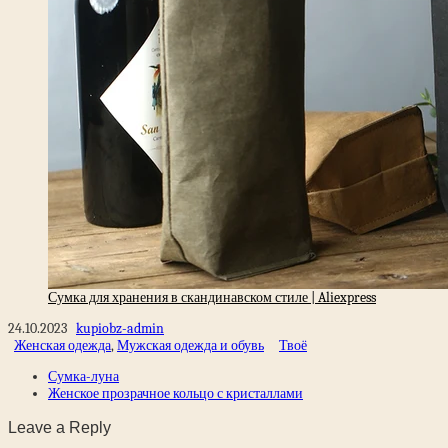
Сумка для хранения в скандинавском стиле | Aliexpress
24.10.2023
kupiobz-admin
Женская одежда
,
Мужская одежда и обувь
Твоё
Сумка-луна
Женское прозрачное кольцо с кристаллами
Leave a Reply