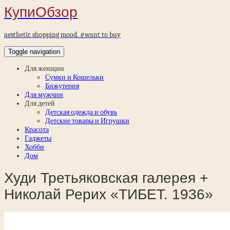
КупиОбзор
aesthetic shopping mood. #want to buy
Toggle navigation
Для женщин
Сумки и Кошельки
Бижутерия
Для мужчин
Для детей
Детская одежда и обувь
Детские товары и Игрушки
Красота
Гаджеты
Хобби
Дом
Худи Третьяковская галерея +
Николай Рерих «ТИБЕТ. 1936»