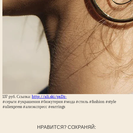
137 руб. Ссылка:
http://ali.ski/pxDz-
#серьги #украшения #бижутерия #мода #стиль #fashion #style
#aliexpress #алиэкспресс #earrings
НРАВИТСЯ? СОХРАНЯЙ: