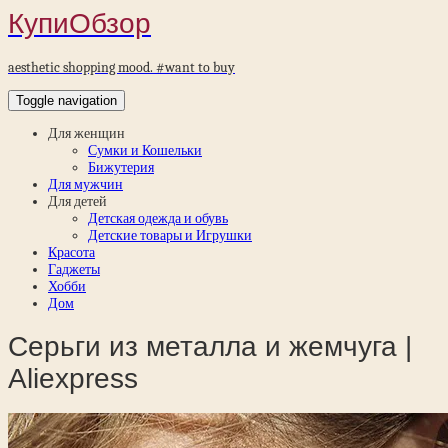
КупиОбзор
aesthetic shopping mood. #want to buy
Toggle navigation
Для женщин
Сумки и Кошельки
Бижутерия
Для мужчин
Для детей
Детская одежда и обувь
Детские товары и Игрушки
Красота
Гаджеты
Хобби
Дом
Серьги из металла и жемчуга |
Aliexpress