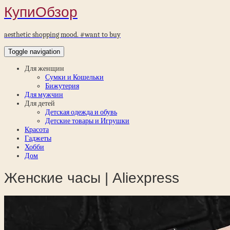
КупиОбзор
aesthetic shopping mood. #want to buy
Toggle navigation
Для женщин
Сумки и Кошельки
Бижутерия
Для мужчин
Для детей
Детская одежда и обувь
Детские товары и Игрушки
Красота
Гаджеты
Хобби
Дом
Женские часы | Aliexpress