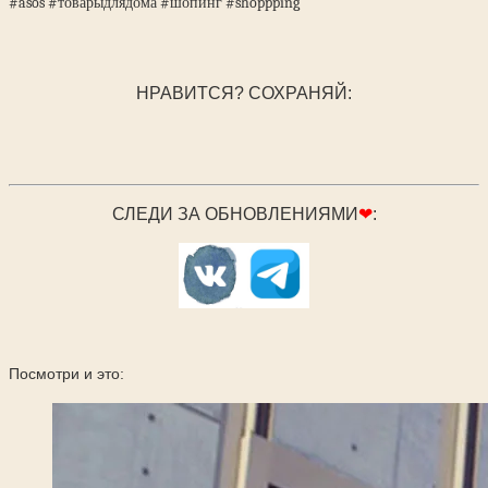
#asos #товарыдлядома #шопинг #shoppping
НРАВИТСЯ? СОХРАНЯЙ:
СЛЕДИ ЗА ОБНОВЛЕНИЯМИ
❤
:
Посмотри и это: