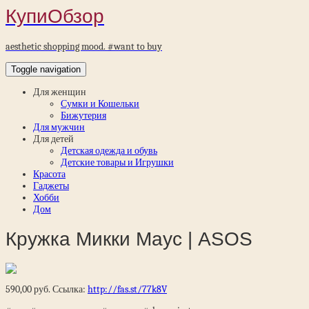
КупиОбзор
aesthetic shopping mood. #want to buy
Toggle navigation
Для женщин
Сумки и Кошельки
Бижутерия
Для мужчин
Для детей
Детская одежда и обувь
Детские товары и Игрушки
Красота
Гаджеты
Хобби
Дом
Кружка Микки Маус | ASOS
590,00 руб. Ссылка:
http://fas.st/77k8V