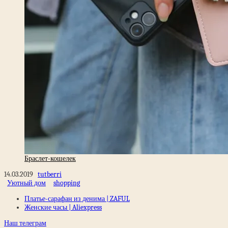
Браслет-кошелек
14.03.2019
tutberri
Уютный дом
shopping
Платье-сарафан из денима | ZAFUL
Женские часы | Aliexpress
Наш телеграм