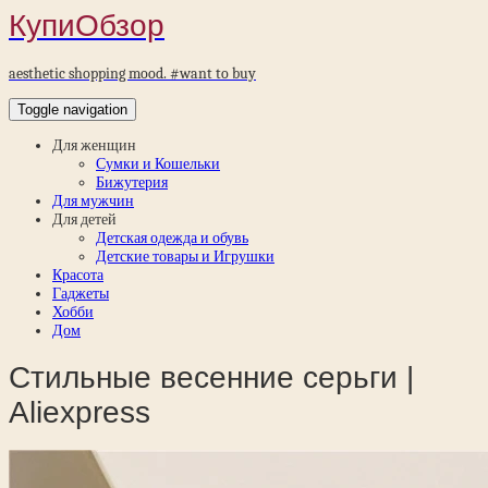
КупиОбзор
aesthetic shopping mood. #want to buy
Toggle navigation
Для женщин
Сумки и Кошельки
Бижутерия
Для мужчин
Для детей
Детская одежда и обувь
Детские товары и Игрушки
Красота
Гаджеты
Хобби
Дом
Стильные весенние серьги |
Aliexpress