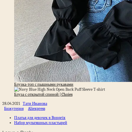
Блузка-топ с пышными рукавами
Блуза с открытой спиной | Choies
28.04.2021
Тати Иванова
Бижутерия
Aliexpress
Платья для девочек в Bonprix
Набор мультяшных пластырей