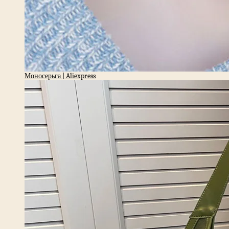
Моносерьга | Aliexpress