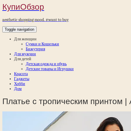
КупиОбзор
aesthetic shopping mood. #want to buy
Toggle navigation
Для женщин
Сумки и Кошельки
Бижутерия
Для мужчин
Для детей
Детская одежда и обувь
Детские товары и Игрушки
Красота
Гаджеты
Хобби
Дом
Платье с тропическим принтом | 