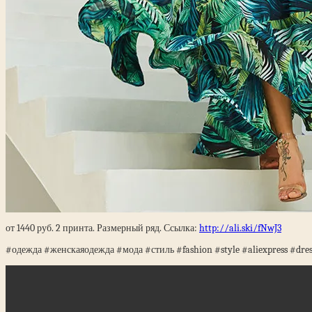
от 1440 руб. 2 принта. Размерный ряд. Ссылка:
http://ali.ski/fNwJ3
#одежда #женскаяодежда #мода #стиль #fashion #style #aliexpress #dre