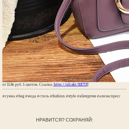
от 1536 руб. 5 цветов. Ссылка:
http://ali.ski/XKTZJ
#сумка #bag #мода #стиль #fashion #style #aliexpress #алиэкспресс
НРАВИТСЯ? СОХРАНЯЙ: