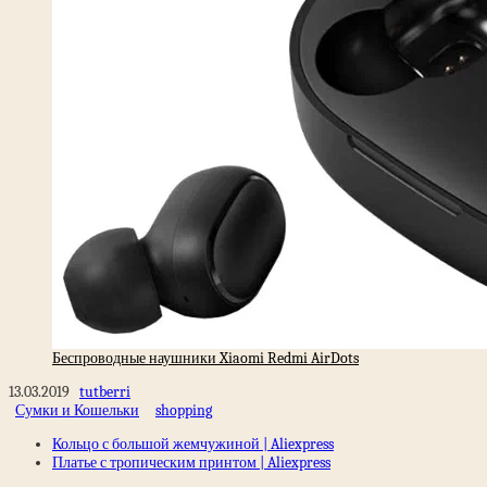
Беспроводные наушники Xiaomi Redmi AirDots
13.03.2019
tutberri
Сумки и Кошельки
shopping
Кольцо с большой жемчужиной | Aliexpress
Платье с тропическим принтом | Aliexpress