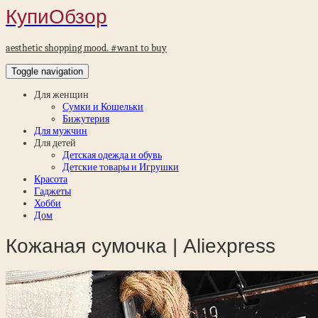
КупиОбзор
aesthetic shopping mood. #want to buy
Toggle navigation
Для женщин
Сумки и Кошельки
Бижутерия
Для мужчин
Для детей
Детская одежда и обувь
Детские товары и Игрушки
Красота
Гаджеты
Хобби
Дом
Кожаная сумочка | Aliexpress