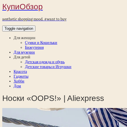
КупиОбзор
aesthetic shopping mood. #want to buy
Toggle navigation
Для женщин
Сумки и Кошельки
Бижутерия
Для мужчин
Для детей
Детская одежда и обувь
Детские товары и Игрушки
Красота
Гаджеты
Хобби
Дом
Носки «OOPS!» | Aliexpress