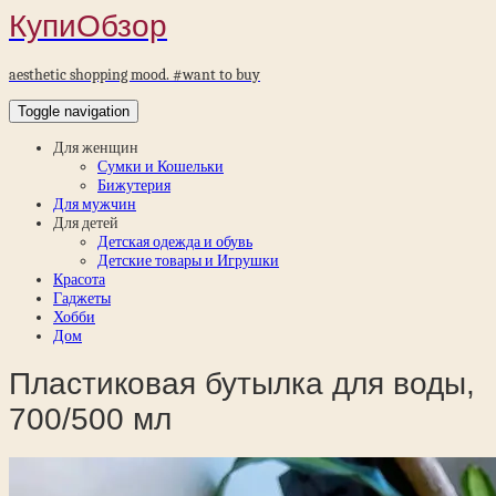
КупиОбзор
aesthetic shopping mood. #want to buy
Toggle navigation
Для женщин
Сумки и Кошельки
Бижутерия
Для мужчин
Для детей
Детская одежда и обувь
Детские товары и Игрушки
Красота
Гаджеты
Хобби
Дом
Пластиковая бутылка для воды,
700/500 мл