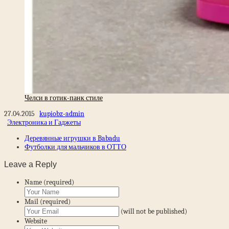
Челси в готик-панк стиле
27.04.2015
kupiobz-admin
Электроника и Гаджеты
Деревянные игрушки в Babadu
Футболки для мальчиков в ОТТО
Leave a Reply
Name (required)
Mail (required)
(will not be published)
Website