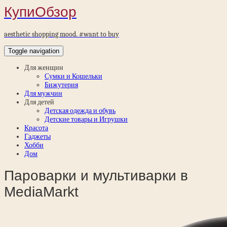
КупиОбзор
aesthetic shopping mood. #want to buy
Toggle navigation
Для женщин
Сумки и Кошельки
Бижутерия
Для мужчин
Для детей
Детская одежда и обувь
Детские товары и Игрушки
Красота
Гаджеты
Хобби
Дом
Пароварки и мультиварки в
MediaМarkt