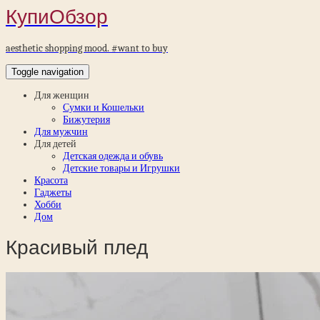
КупиОбзор
aesthetic shopping mood. #want to buy
Toggle navigation
Для женщин
Сумки и Кошельки
Бижутерия
Для мужчин
Для детей
Детская одежда и обувь
Детские товары и Игрушки
Красота
Гаджеты
Хобби
Дом
Красивый плед