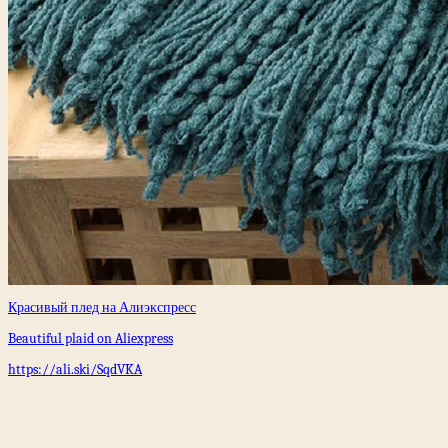
Красивый плед на Алиэкспресс
Beautiful plaid on Aliexpress
https://ali.ski/SqdVKA