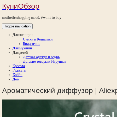
КупиОбзор
aesthetic shopping mood. #want to buy
Toggle navigation
Для женщин
Сумки и Кошельки
Бижутерия
Для мужчин
Для детей
Детская одежда и обувь
Детские товары и Игрушки
Красота
Гаджеты
Хобби
Дом
Ароматический диффузор | Aliex