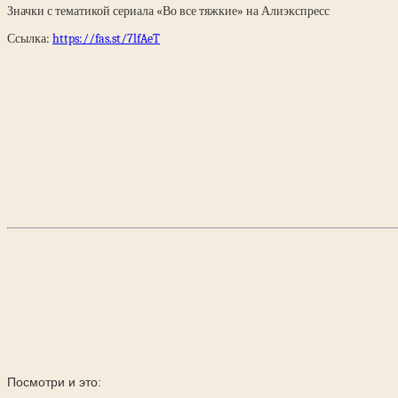
Значки с тематикой сериала «Во все тяжкие» на Алиэкспресс
Ссылка:
https://fas.st/7lfAeT
Посмотри и это: