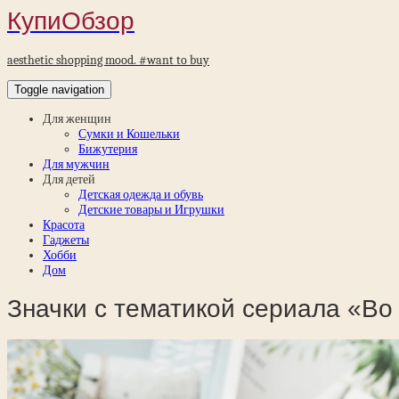
КупиОбзор
aesthetic shopping mood. #want to buy
Toggle navigation
Для женщин
Сумки и Кошельки
Бижутерия
Для мужчин
Для детей
Детская одежда и обувь
Детские товары и Игрушки
Красота
Гаджеты
Хобби
Дом
Значки с тематикой сериала «Во