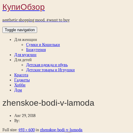
КупиОбзор
aesthetic shopping mood. #want to buy
Toggle navigation
Для женщин
Сумки и Кошельки
Бижутерия
Для мужчин
Для детей
Детская одежда и обувь
Детские товары и Игрушки
Красота
Гаджеты
Хобби
Дом
zhenskoe-bodi-v-lamoda
Авг 29, 2018
By:
Full size:
493 × 600
in
zhenskoe-bodi-v-lamoda