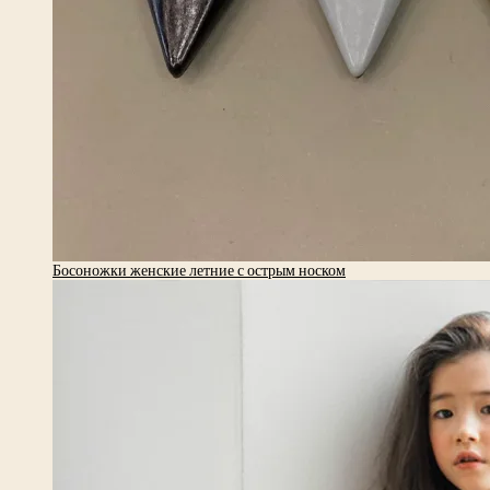
Босоножки женские летние с острым носком