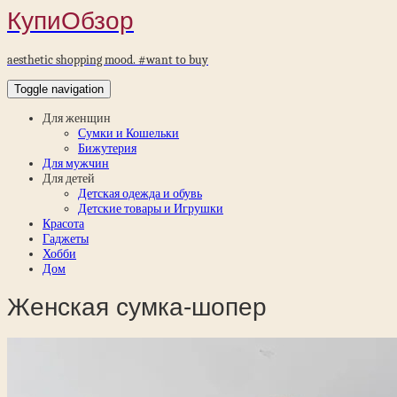
КупиОбзор
aesthetic shopping mood. #want to buy
Toggle navigation
Для женщин
Сумки и Кошельки
Бижутерия
Для мужчин
Для детей
Детская одежда и обувь
Детские товары и Игрушки
Красота
Гаджеты
Хобби
Дом
Женская сумка-шопер