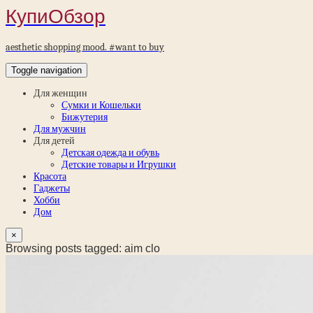
КупиОбзор
aesthetic shopping mood. #want to buy
Toggle navigation
Для женщин
Сумки и Кошельки
Бижутерия
Для мужчин
Для детей
Детская одежда и обувь
Детские товары и Игрушки
Красота
Гаджеты
Хобби
Дом
×
Browsing posts tagged: aim clo