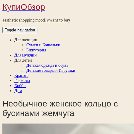
КупиОбзор
aesthetic shopping mood. #want to buy
Toggle navigation
Для женщин
Сумки и Кошельки
Бижутерия
Для мужчин
Для детей
Детская одежда и обувь
Детские товары и Игрушки
Красота
Гаджеты
Хобби
Дом
Необычное женское кольцо с
бусинами жемчуга