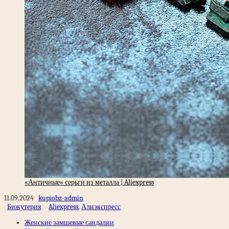
«Античные» серьги из металла | Aliexpress
11.09.2024
kupiobz-admin
Бижутерия
Aliexpress
,
Алиэкспресс
Женские замшевые сандалии