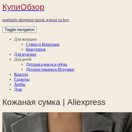
КупиОбзор
aesthetic shopping mood. #want to buy
Toggle navigation
Для женщин
Сумки и Кошельки
Бижутерия
Для мужчин
Для детей
Детская одежда и обувь
Детские товары и Игрушки
Красота
Гаджеты
Хобби
Дом
Кожаная сумка | Aliexpress