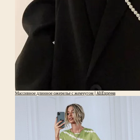
Массивное длинное ожерелье с жемчугом | AliExpress