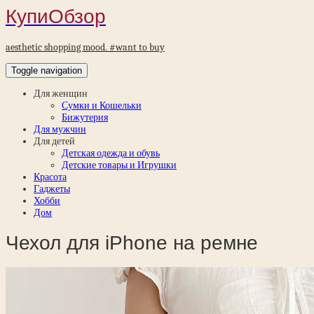
КупиОбзор
aesthetic shopping mood. #want to buy
Toggle navigation
Для женщин
Сумки и Кошельки
Бижутерия
Для мужчин
Для детей
Детская одежда и обувь
Детские товары и Игрушки
Красота
Гаджеты
Хобби
Дом
Чехол для iPhone на ремне