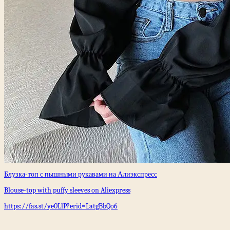
Блузка-топ с пышными рукавами на Алиэкспресс
Blouse-top with puffy sleeves on Aliexpress
https://fas.st/ye0LlP?erid=LatgBbQo6