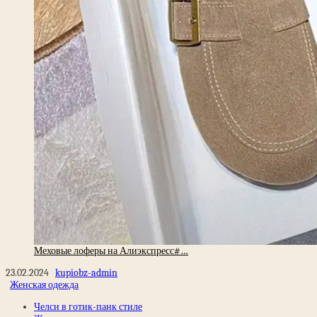
Меховые лоферы на Алиэкспресс#…
23.02.2024
kupiobz-admin
Женская одежда
Челси в готик-панк стиле