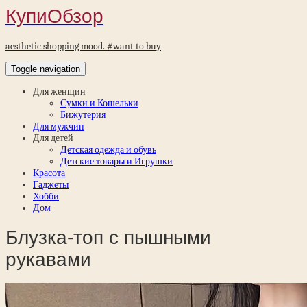
КупиОбзор
aesthetic shopping mood. #want to buy
Toggle navigation
Для женщин
Сумки и Кошельки
Бижутерия
Для мужчин
Для детей
Детская одежда и обувь
Детские товары и Игрушки
Красота
Гаджеты
Хобби
Дом
Блузка-топ с пышными
рукавами